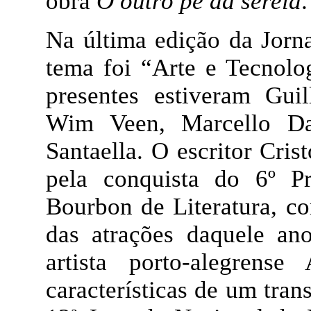
obra
O outro pé da sereia
.
Na última edição da Jorn
tema foi “Arte e Tecnolog
presentes estiveram Guil
Wim Veen, Marcello Da
Santaella. O escritor Cri
pela conquista do 6º P
Bourbon de Literatura, c
das atrações daquele ano
artista porto-alegren
características de um tran