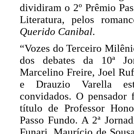
dividiram o 2º Prêmio Pa
Literatura, pelos roma
Querido Canibal
.
“Vozes do Terceiro Milênio
dos debates da 10ª Jo
Marcelino Freire, Joel Ru
e Drauzio Varella est
convidados. O pensador 
título de Professor Hon
Passo Fundo. A 2ª Jornad
Funari, Maurício de Sousa