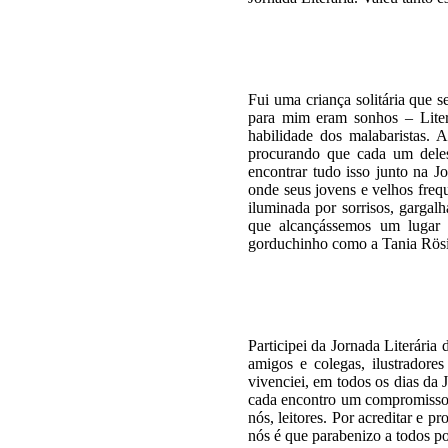
Fui uma criança solitária que s
para mim eram sonhos – Litera
habilidade dos malabaristas.
procurando que cada um deles 
encontrar tudo isso junto na Jo
onde seus jovens e velhos fre
iluminada por sorrisos, gargal
que alcançássemos um lugar c
gorduchinho como a Tania Rösi
Participei da Jornada Literári
amigos e colegas, ilustradore
vivenciei, em todos os dias da 
cada encontro um compromisso
nós, leitores. Por acreditar e 
nós é que parabenizo a todos po