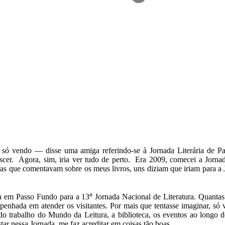
ó vendo — disse uma amiga referindo-se à Jornada Literária de 
rescer. Agora, sim, iria ver tudo de perto. Era 2009, comecei a Jorna
ças que comentavam sobre os meus livros, uns diziam que iriam para a
a
a em Passo Fundo para a 13
Jornada Nacional de Literatura. Quantas 
mpenhada em atender os visitantes. Por mais que tentasse imaginar, s
 trabalho do Mundo da Leitura, a biblioteca, os eventos ao longo do
star nessa Jornada, me faz acreditar em coisas tão boas.