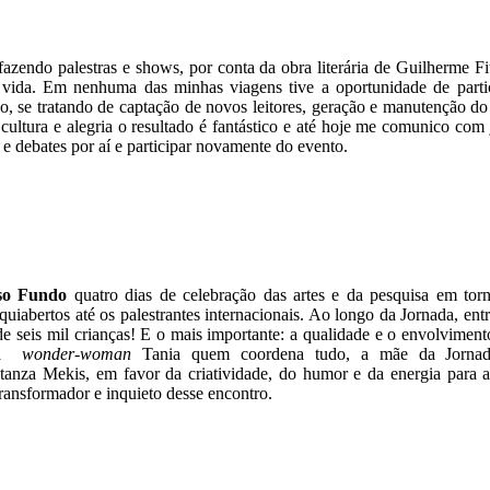
azendo palestras e shows, por conta da obra literária de Guilherme F
 vida. Em nenhuma das minhas viagens tive a oportunidade de partic
o, se tratando de captação de novos leitores, geração e manutenção do 
cultura e alegria o resultado é fantástico e até hoje me comunico com
 e debates por aí e participar novamente do evento.
João Guilherm
sso Fundo
quatro dias de celebração das artes e da pesquisa em tor
uiabertos até os palestrantes internacionais. Ao longo da Jornada, ent
de seis mil crianças! E o mais importante: a qualidade e o envolvimen
É a
wonder-woman
Tania quem coordena tudo, a mãe da Jorna
stanza Mekis, em favor da criatividade, do humor e da energia para 
ransformador e inquieto desse encontro.
Ivan 