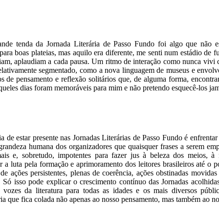
Marilda Ca
ande tenda da Jornada Literária de Passo Fundo foi algo que não e
ara boas plateias, mas aquilo era diferente, me senti num estádio de 
 riam, aplaudiam a cada pausa. Um ritmo de interação como nunca vivi 
relativamente segmentado, como a nova linguagem de museus e envolve
os de pensamento e reflexão solitários que, de alguma forma, encontr
Aqueles dias foram memoráveis para mim e não pretendo esquecê-los jam
Marcello 
a de estar presente nas Jornadas Literárias de Passo Fundo é enfrenta
 grandeza humana dos organizadores que quaisquer frases a serem e
ais e, sobretudo, impotentes para fazer jus à beleza dos meios, à
 a luta pela formação e aprimoramento dos leitores brasileiros até o
 de ações persistentes, plenas de coerência, ações obstinadas movidas
 Só isso pode explicar o crescimento contínuo das Jornadas acolhida
vozes da literatura para todas as idades e os mais diversos públic
ia que fica colada não apenas ao nosso pensamento, mas também ao no
Lúcia Sa