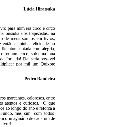
Lúcia Hiratsuka
ivro para mim era circo e circo
a ousadia dos trapezistas, na
ção de meus sonhos em livros,
e então a minha felicidade ao
literatura tratada com alegria,
e como num circo, sob uma lona
sa Jornada! Daí seria possível
ltiplicar por mil um Quixote
ndeira
os marcantes, calorosos, entre
ares atentos e curiosos. O que
ece ao longo do ano e reforça a
asso Fundo, mas sim com todos
 com o imaginário de cada um de
 livro!