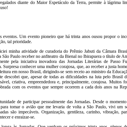
rregalados diante do Maior Espetáculo da Terra, permite à lágrima l
auso!
eventos. Um evento pioneiro que há trinta anos ousou propor o incen
ão, tal prioridade.
ciei minha atividade de curadoria do Prêmio Jabuti da Câmara Bras
 São Paulo receber no anfiteatro da Bienal no Ibirapuera o título de 
mente pela iniciativa inovadora das Jornadas Literárias de
Passo Fu
ia. Surpresa conhecer uma mulher corajosa, que, ao receber a justa hom
eitura em nosso Brasil, dirigindo-se sem receio ao ministro da Educ
e descobri que, apesar de todas as dificuldades na luta pelo Brasil d
sável, criativa, empreendedora e, principalmente, corajosa. Muitos 
dobrada com os eventos que sempre ocorrem a cada dois anos na Repúb
tunidade de participar pessoalmente das Jornadas. Desde o momento
 para tomar o avião que me levaria de volta a São Paulo, vivi u
adas são impecáveis. Organização, gentileza, carinho, vibração, par
ntecer e enraizar-se.
 longa às Jornadas. Que venham os próximos trinta anos, plenos de