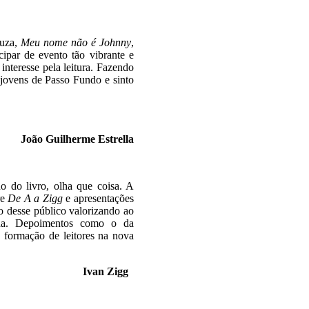
iuza,
Meu nome não é Johnny
,
ipar de evento tão vibrante e
interesse pela leitura. Fazendo
 jovens de Passo Fundo e sinto
e Estrella
no do livro, olha que coisa. A
re
De A a Zigg
e apresentações
to desse público valorizando ao
da. Depoimentos como o da
a formação de leitores na nova
Zigg