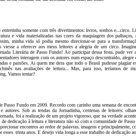
e entretinha somente com três divertimentos: livros, sonhos e...circo. L
tura e vida materializadas nas cores da maquiagem dos palhaços, n
 Assim, minha vida só podia mesmo direcionar-se para a transforma
viesse a oferecer aos meus leitores a alegria de um circo. Imagin
rnada Literária de Passo Fundo! Ao participar dessa festa, pude ver a 
quentadores interagem com os autores num espaço descontraído, alegr
hadas e paixões. Ai quem me dera que todo o Brasil pudesse plagiar es
hinês nas avaliações de leitura... Mas, para isso, teríamos de mu
ng. Vamos tentar?
Pedro Ba
a de Passo Fundo em 2009. Recordo com carinho uma semana de encontr
s e autores. Sob as tendas da Jornadinha, centenas de leitores: olh
Jornada, foi a realização de um projeto vigoroso, que na verdade acont
 de dedicação à leitura e literatura não só com a comunidade de P
proporcionar encontros ao redor de palavras, imagens e principalmente,
r esses trinta anos. E desejo vida longa a esse trabalho de dedicação ao