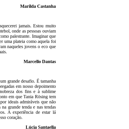
stanha
squecerei jamais. Estou muito
futebol, onde as pessoas ouviam
como palestrante. Imaginar que
r uma plateia como aquela foi
aram naqueles jovens o eco que
ais.
Dantas
r um grande desafio. É tamanha
mpregadas em nosso depoimento
 nobreza dos fins e à sublime
 ponto em que Tania Rösing tem
 por ideais admiráveis que não
s na grande tenda e nas tendas
os. A experiência de estar lá
sso coração.
ntaella