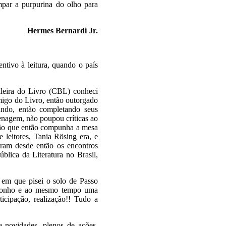
impar a purpurina do olho para
Hermes Bernardi Jr.
tivo à leitura, quando o país
ileira do Livro (CBL) conheci
Amigo do Livro, então outorgado
ndo, então completando seus
enagem, não poupou críticas ao
ação que então compunha a mesa
e leitores, Tania Rösing era, e
foram desde então os encontros
lica da Literatura no Brasil,
 em que pisei o solo de Passo
m sonho e ao mesmo tempo uma
ticipação, realização!! Tudo a
 novidades, plenos de ações.