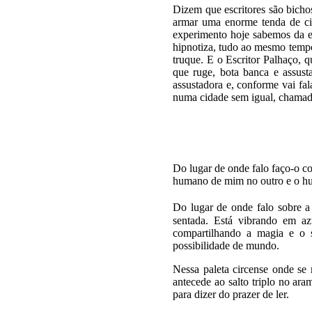
Dizem que escritores são bicho
armar uma enorme tenda de cir
experimento hoje sabemos da ex
hipnotiza, tudo ao mesmo tempo
truque. E o Escritor Palhaço, q
que ruge, bota banca e assus
assustadora e, conforme vai fa
numa cidade sem igual, chama
Do lugar de onde falo faço-o co
humano de mim no outro e o h
Do lugar de onde falo sobre a
sentada. Está vibrando em az
compartilhando a magia e o su
possibilidade de mundo.
Nessa paleta circense onde se
antecede ao salto triplo no ar
para dizer do prazer de ler.