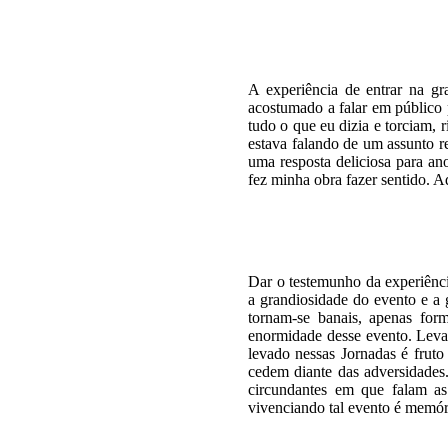
A experiência de entrar na gr
acostumado a falar em público p
tudo o que eu dizia e torciam,
estava falando de um assunto 
uma resposta deliciosa para an
fez minha obra fazer sentido. 
Dar o testemunho da experiênci
a grandiosidade do evento e a
tornam-se banais, apenas form
enormidade desse evento. Levar
levado nessas Jornadas é fruto
cedem diante das adversidades.
circundantes em que falam as 
vivenciando tal evento é memór