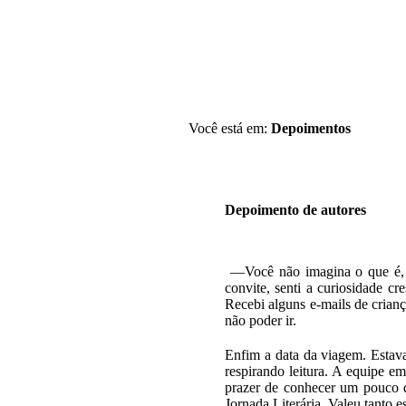
Você está em:
Depoimentos
Depoimento de autores
—Você não imagina o que é, s
convite, senti a curiosidade c
Recebi alguns e-mails de crian
não poder ir.
Enfim a data da viagem. Estav
respirando leitura. A equipe e
prazer de conhecer um pouco do
Jornada Literária. Valeu tanto e