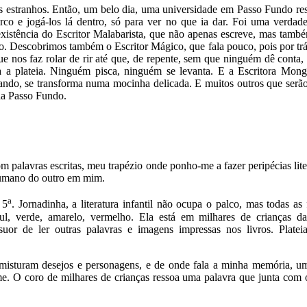
s estranhos. Então, um belo dia, uma universidade em Passo Fundo re
co e jogá-los lá dentro, só para ver no que ia dar. Foi uma verdade
istência do Escritor Malabarista, que não apenas escreve, mas també
. Descobrimos também o Escritor Mágico, que fala pouco, pois por trá
ue nos faz rolar de rir até que, de repente, sem que ninguém dê conta, 
ta a plateia. Ninguém pisca, ninguém se levanta. E a Escritora Mo
lando, se transforma numa mocinha delicada. E muitos outros que serão
da Passo Fundo.
Índ
m palavras escritas, meu trapézio onde ponho-me a fazer peripécias liter
umano do outro em mim.
a
 5
. Jornadinha, a literatura infantil não ocupa o palco, mas todas as 
ul, verde, amarelo, vermelho. Ela está em milhares de crianças d
or de ler outras palavras e imagens impressas nos livros. Plateia
 misturam desejos e personagens, e de onde fala a minha memória, u
ame. O coro de milhares de crianças ressoa uma palavra que junta com o