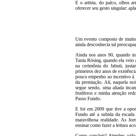
E o artista, do palco, olhos a
oferecer seu gesto singular: apl
Um evento composto de muitos 
ainda desconhecia tal preocupaç
Ainda nos anos 90, quando ini
Tania Rösing, quando ela veio a
na cerimônia do Jabuti, justa
primeiros dez anos de existênc
pouco empenho ao incentivo à l
da premiação. Ali, naquela noit
segue sendo, uma aliada incan
frutíferos e minha atenção re
Passo Fundo.
E foi em 2009 que tive a opor
Fundo até a subida da escada
maravilhosa realidade. As Jorn
ensinar como fazer a leitura aco
Como concluir? Simples: vida