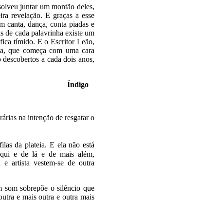
solveu juntar um montão deles,
ira revelação. E graças a esse
m canta, dança, conta piadas e
s de cada palavrinha existe um
fica tímido. E o Escritor Leão,
nga, que começa com uma cara
 descobertos a cada dois anos,
igo
árias na intenção de resgatar o
filas da plateia. E ela não está
aqui e de lá e de mais além,
 e artista vestem-se de outra
m som sobrepõe o silêncio que
utra e mais outra e outra mais