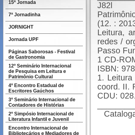
15ª Jornada
J82l Sem
Patrimônio
7ª Jornadinha
(12. : 20
JORNIGHT
Leitura, a
Jornada UPF
redes / o
Passo Fun
Páginas Saborosas - Festival
de Gastronomia
1 CD-ROM :
12º Seminário Internacional
ISBN: 978
de Pesquisa em Leitura e
1. Leitur
Patrimônio Cultural
coord. II. 
4º Encontro Estadual de
Escritores Gaúchos
CDU: 028
3º Seminário Internacional de
________
Contadores de Histórias
Cataloga
2º Simpósio Internacional de
Literatura Infantil e Juvenil
Encontro Internacional de
Bibliotecários e Mediadores de