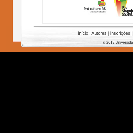
Início
|
Autores
|
Inscrições
© 2013 Universida