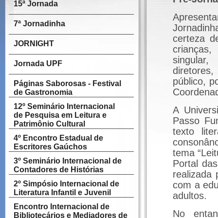
15ª Jornada
Apresent
7ª Jornadinha
Jornadinh
certeza d
JORNIGHT
crianças
singular
Jornada UPF
diretores
público, 
Páginas Saborosas - Festival
Coordenad
de Gastronomia
12º Seminário Internacional
A Univers
de Pesquisa em Leitura e
Passo Fun
Patrimônio Cultural
texto lit
4º Encontro Estadual de
consonânc
Escritores Gaúchos
tema “Leit
3º Seminário Internacional de
Portal da
Contadores de Histórias
realizada
2º Simpósio Internacional de
com a edu
Literatura Infantil e Juvenil
adultos.
Encontro Internacional de
No entan
Bibliotecários e Mediadores de