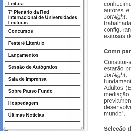
conhecime
Leitura
autores e
7º Plenário da Red
Jor
Night
.
Internacional de Universidades
trabalhad
Lectoras
configuram
Concursos
exitosas 
Festerê Literário
Como part
Lançamentos
Constitui
Sessão de Autógrafos
estarão pr
Jor
Night
.
Sala de Imprensa
fundament
Adultos (
Sobre Passo Fundo
mediação
previamen
Hospedagem
desenvol
mundo”.
Últimas Notícias
Seleção d