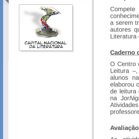
Compete
conhecime
a serem t
autores q
Literatura
Caderno d
O Centro 
Leitura –
alunos na
elaborou 
de leitur
na Jor
Nig
Atividad
professore
Avaliação