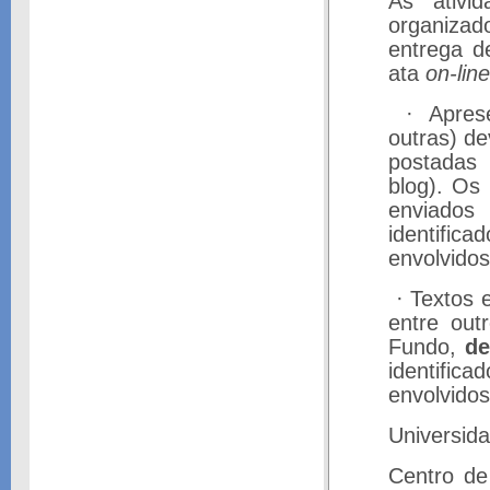
As ativi
organizad
entrega d
ata
on-line
·
Apres
outras) de
postadas 
blog). Os
enviados
identific
envolvidos
·
Textos e
entre out
Fundo,
de
identific
envolvidos
Universid
Centro de