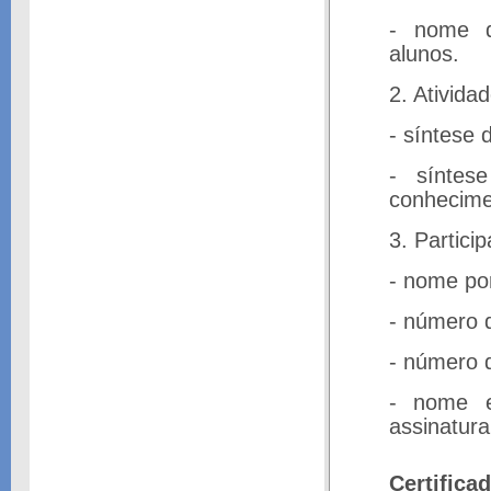
- nome d
alunos.
2. Ativida
- síntese 
- síntes
conhecime
3. Partici
- nome po
- número 
- número d
- nome e
assinatura
Certifica