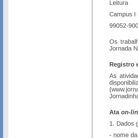
Leitura
Campus I 
99052-900
Os trabal
Jornada Na
Registro 
As ativid
disponibi
(www.jor
Jornadinh
Ata
on-li
1. Dados 
- nome da 