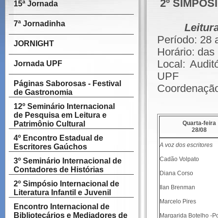
2º SIMPÓS
15ª Jornada
7ª Jornadinha
Leitur
Período: 28 
JORNIGHT
Horário: da
Local: Audit
Jornada UPF
UPF
Páginas Saborosas - Festival
Coordenação
de Gastronomia
12º Seminário Internacional
de Pesquisa em Leitura e
Patrimônio Cultural
Quarta-feira
28/08
4º Encontro Estadual de
A voz dos escritores
Escritores Gaúchos
Cadão Volpato
3º Seminário Internacional de
Contadores de Histórias
Diana Corso
2º Simpósio Internacional de
Ilan Brenman
Literatura Infantil e Juvenil
Marcelo Pires
Encontro Internacional de
Bibliotecários e Mediadores de
Margarida Botelho -Po