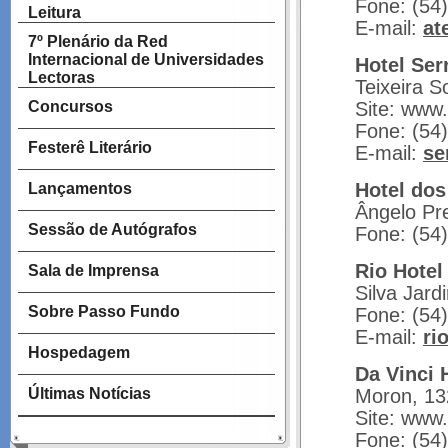
Fone: (54
Leitura
E-mail:
at
7º Plenário da Red
Internacional de Universidades
Hotel Ser
Lectoras
Teixeira S
Concursos
Site: www.
Fone: (54
Festerê Literário
E-mail:
se
Hotel dos
Lançamentos
Ângelo Pr
Sessão de Autógrafos
Fone: (54
Rio Hotel
Sala de Imprensa
Silva Jard
Sobre Passo Fundo
Fone: (54
E-mail:
ri
Hospedagem
Da Vinci 
Últimas Notícias
Moron, 13
Site: www.
Fone: (54