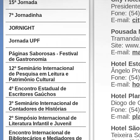
15ª Jornada
Presidente
Fone: (54
7ª Jornadinha
E-mail:
ci
JORNIGHT
Pousada 
Tramandaí
Jornada UPF
Site: www
E-mail:
ma
Páginas Saborosas - Festival
de Gastronomia
Hotel Esto
12º Seminário Internacional
Ângelo Pr
de Pesquisa em Leitura e
Fone: (54
Patrimônio Cultural
E-mail:
ho
4º Encontro Estadual de
Escritores Gaúchos
Hotel Pla
Diogo de O
3º Seminário Internacional de
Contadores de Histórias
Fone: (54
E-mail:
pl
2º Simpósio Internacional de
Literatura Infantil e Juvenil
Hotel São
Encontro Internacional de
Teixeira S
Bibliotecários e Mediadores de