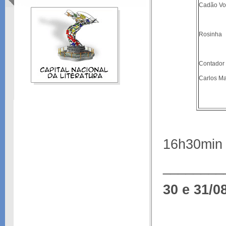
Cadão Vo
Rosinha
Contador 
Carlos M
16h30min
________
30 e 31/0