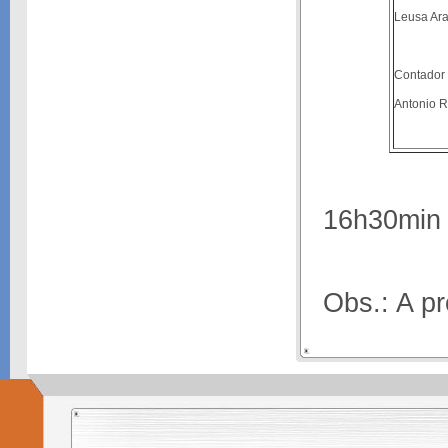
Leusa Ara
Contador 
Antonio 
16h30min
Obs.: A p