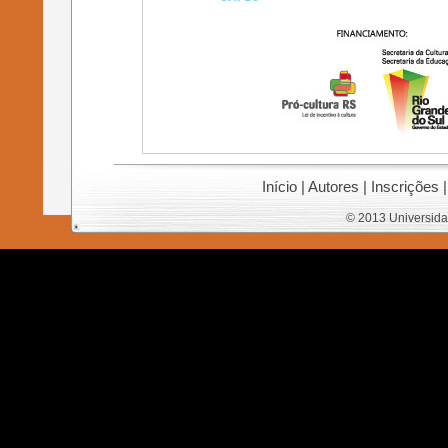
Início
|
Autores
|
Inscrições
© 2013 Universida