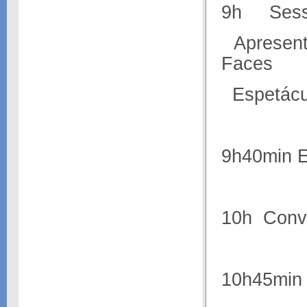
9h Sessã
Apresenta
Faces
Espetácu
9h40min 
10h Conve
10h45min