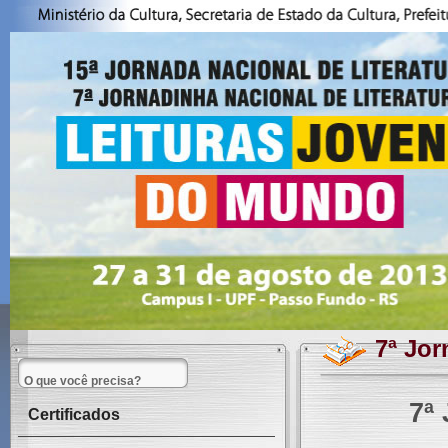
7ª Jo
7
ª
Certificados