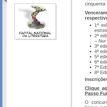
cinquenta 
Venceram 
respectiv
1ª ed
estrel
2ª ed
–
Nur
3ª ed
4ª ed
5ª ed
6ª ed
7ª Ed
8ª Ed
Inscriçõe
Clique a
Passo Fu
O concur