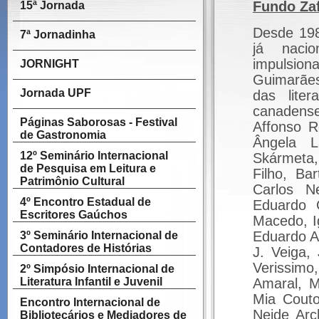
Fundo Zaf
15ª Jornada
Desde 198
7ª Jornadinha
já nacio
impulsio
JORNIGHT
Guimarães
Jornada UPF
das liter
canadense
Páginas Saborosas - Festival
Affonso R
de Gastronomia
Ângela L
12º Seminário Internacional
Skármeta,
de Pesquisa em Leitura e
Filho, Ba
Patrimônio Cultural
Carlos Ne
4º Encontro Estadual de
Eduardo G
Escritores Gaúchos
Macedo, I
Eduardo A
3º Seminário Internacional de
Contadores de Histórias
J. Veiga,
Verissimo
2º Simpósio Internacional de
Literatura Infantil e Juvenil
Amaral, M
Mia Couto
Encontro Internacional de
Neide Arc
Bibliotecários e Mediadores de