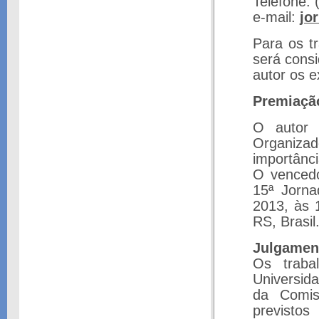
Telefone: 
e-mail:
jo
Para os t
será cons
autor os 
Premiaçã
O autor 
Organiza
importânci
O vencedo
15ª Jorna
2013, às 
RS, Brasil
Julgamen
Os traba
Universid
da Comis
previstos