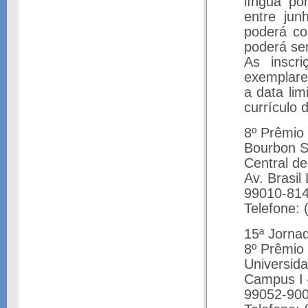
língua po
entre ju
poderá co
poderá ser
As inscr
exemplare
a data li
currículo 
8º Prêmio 
Bourbon S
Central d
Av. Brasil
99010-814
Telefone: 
15ª Jornad
8º Prêmio 
Universid
Campus I 
99052-900