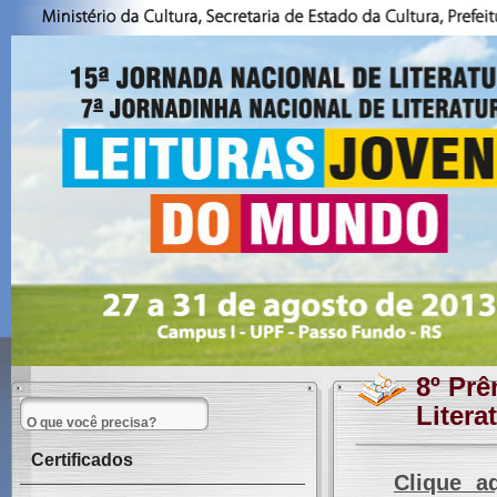
8º Pr
Litera
Certificados
Clique a