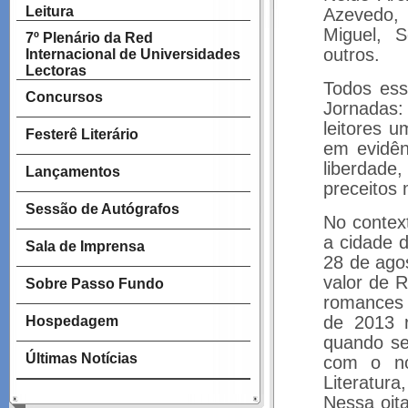
Leitura
Azevedo, 
Miguel, S
7º Plenário da Red
outros.
Internacional de Universidades
Lectoras
Todos ess
Concursos
Jornadas
leitores 
Festerê Literário
em evidên
liberdade
Lançamentos
preceitos
Sessão de Autógrafos
No contex
a cidade d
Sala de Imprensa
28 de ago
valor de R
Sobre Passo Fundo
romances 
de 2013 r
Hospedagem
quando se
Últimas Notícias
com o no
Literatur
Nessa oit