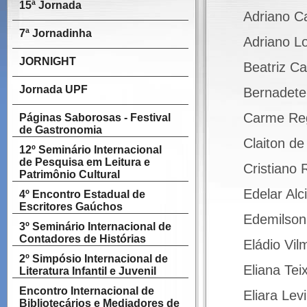
15ª Jornada
Adriano C
7ª Jornadinha
Adriano L
JORNIGHT
Beatriz Ca
Jornada UPF
Bernadete
Carme Re
Páginas Saborosas - Festival
de Gastronomia
Claiton de 
12º Seminário Internacional
de Pesquisa em Leitura e
Cristiano 
Patrimônio Cultural
Edelar Alc
4º Encontro Estadual de
Escritores Gaúchos
Edemilson
3º Seminário Internacional de
Contadores de Histórias
Eládio Vi
2º Simpósio Internacional de
Eliana Tei
Literatura Infantil e Juvenil
Encontro Internacional de
Eliara Lev
Bibliotecários e Mediadores de