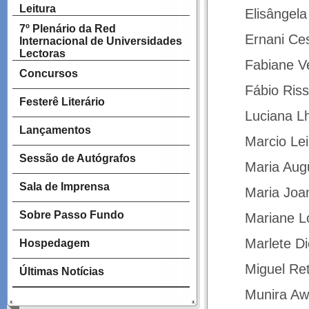
Leitura
Elisângela
7º Plenário da Red
Ernani Ces
Internacional de Universidades
Lectoras
Fabiane V
Concursos
Fábio Ris
Festerê Literário
Luciana Lh
Lançamentos
Marcio Lei
Sessão de Autógrafos
Maria Aug
Sala de Imprensa
Maria Joa
Sobre Passo Fundo
Mariane L
Marlete Di
Hospedagem
Miguel Re
Últimas Notícias
Munira A